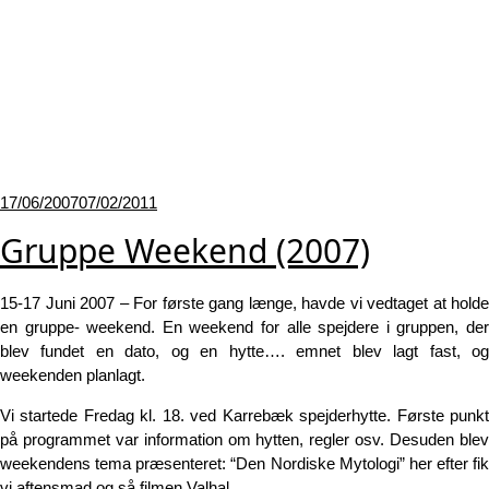
Udgivet
17/06/2007
07/02/2011
den
Gruppe Weekend (2007)
15-17 Juni 2007 – For første gang længe, havde vi vedtaget at holde
en gruppe- weekend. En weekend for alle spejdere i gruppen, der
blev fundet en dato, og en hytte…. emnet blev lagt fast, og
weekenden planlagt.
Vi startede Fredag kl. 18. ved Karrebæk spejderhytte. Første punkt
på programmet var information om hytten, regler osv. Desuden blev
weekendens tema præsenteret: “Den Nordiske Mytologi” her efter fik
vi aftensmad og så filmen Valhal.