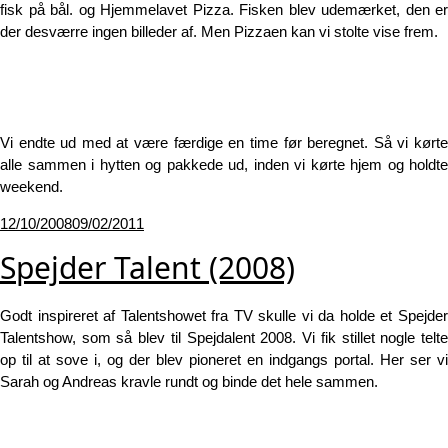
fisk på bål. og Hjemmelavet Pizza. Fisken blev udemærket, den er
der desværre ingen billeder af. Men Pizzaen kan vi stolte vise frem.
Vi endte ud med at være færdige en time før beregnet. Så vi kørte
alle sammen i hytten og pakkede ud, inden vi kørte hjem og holdte
weekend.
Udgivet
12/10/2008
09/02/2011
den
Spejder Talent (2008)
Godt inspireret af Talentshowet fra TV skulle vi da holde et Spejder
Talentshow, som så blev til Spejdalent 2008. Vi fik stillet nogle telte
op til at sove i, og der blev pioneret en indgangs portal. Her ser vi
Sarah og Andreas kravle rundt og binde det hele sammen.