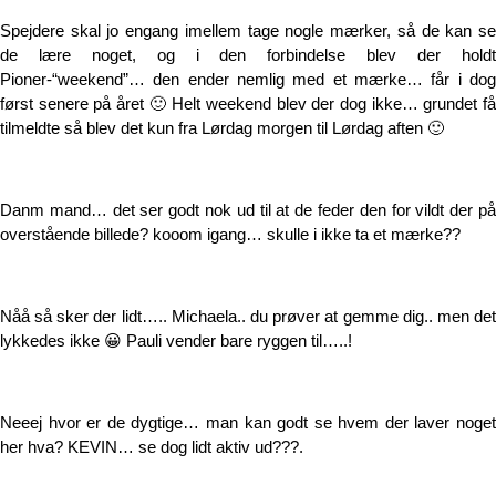
Spejdere skal jo engang imellem tage nogle mærker, så de kan se
de lære noget, og i den forbindelse blev der holdt
Pioner-“weekend”… den ender nemlig med et mærke… får i dog
først senere på året 🙂 Helt weekend blev der dog ikke… grundet få
tilmeldte så blev det kun fra Lørdag morgen til Lørdag aften 🙂
Danm mand… det ser godt nok ud til at de feder den for vildt der på
overstående billede? kooom igang… skulle i ikke ta et mærke??
Nåå så sker der lidt….. Michaela.. du prøver at gemme dig.. men det
lykkedes ikke 😀 Pauli vender bare ryggen til…..!
Neeej hvor er de dygtige… man kan godt se hvem der laver noget
her hva? KEVIN… se dog lidt aktiv ud???.