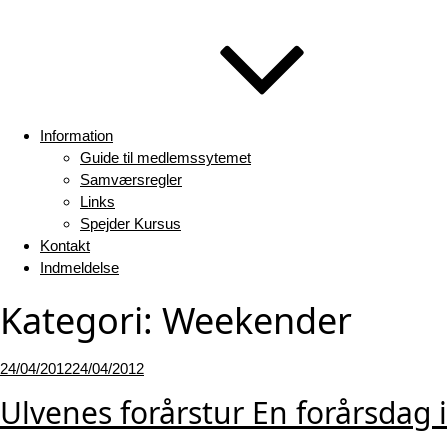
Information
Guide til medlemssytemet
Samværsregler
Links
Spejder Kursus
Kontakt
Indmeldelse
Kategori:
Weekender
Udgivet
24/04/2012
24/04/2012
den
Ulvenes forårstur En forårsdag i