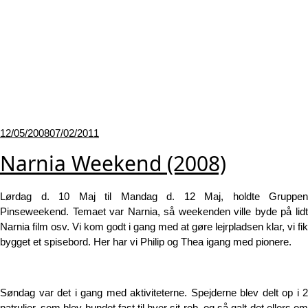
Udgivet
12/05/2008
07/02/2011
den
Narnia Weekend (2008)
Lørdag d. 10 Maj til Mandag d. 12 Maj, holdte Gruppen
Pinseweekend. Temaet var Narnia, så weekenden ville byde på lidt
Narnia film osv. Vi kom godt i gang med at gøre lejrpladsen klar, vi fik
bygget et spisebord. Her har vi Philip og Thea igang med pionere.
Søndag var det i gang med aktiviteterne. Spejderne blev delt op i 2
patruljer, som blev bundet fast til hver sit reb, og så galt det ellers om