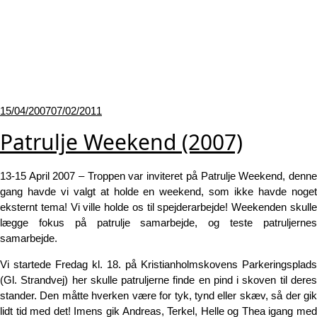
Udgivet
15/04/2007
07/02/2011
den
Patrulje Weekend (2007)
13-15 April 2007 – Troppen var inviteret på Patrulje Weekend, denne
gang havde vi valgt at holde en weekend, som ikke havde noget
eksternt tema! Vi ville holde os til spejderarbejde! Weekenden skulle
lægge fokus på patrulje samarbejde, og teste patruljernes
samarbejde.
Vi startede Fredag kl. 18. på Kristianholmskovens Parkeringsplads
(Gl. Strandvej) her skulle patruljerne finde en pind i skoven til deres
stander. Den måtte hverken være for tyk, tynd eller skæv, så der gik
lidt tid med det! Imens gik Andreas, Terkel, Helle og Thea igang med