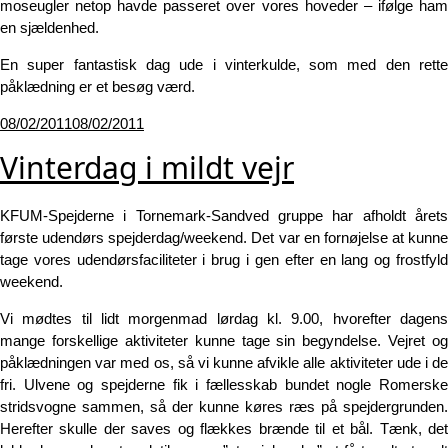
moseugler netop havde passeret over vores hoveder – ifølge ham
en sjældenhed.
En super fantastisk dag ude i vinterkulde, som med den rette
påklædning er et besøg værd.
Udgivet
08/02/2011
08/02/2011
den
Vinterdag i mildt vejr
KFUM-Spejderne i Tornemark-Sandved gruppe har afholdt årets
første udendørs spejderdag/weekend. Det var en fornøjelse at kunne
tage vores udendørsfaciliteter i brug i gen efter en lang og frostfyld
weekend.
Vi mødtes til lidt morgenmad lørdag kl. 9.00, hvorefter dagens
mange forskellige aktiviteter kunne tage sin begyndelse. Vejret og
påklædningen var med os, så vi kunne afvikle alle aktiviteter ude i de
fri. Ulvene og spejderne fik i fællesskab bundet nogle Romerske
stridsvogne sammen, så der kunne køres ræs på spejdergrunden.
Herefter skulle der saves og flækkes brænde til et bål. Tænk, det