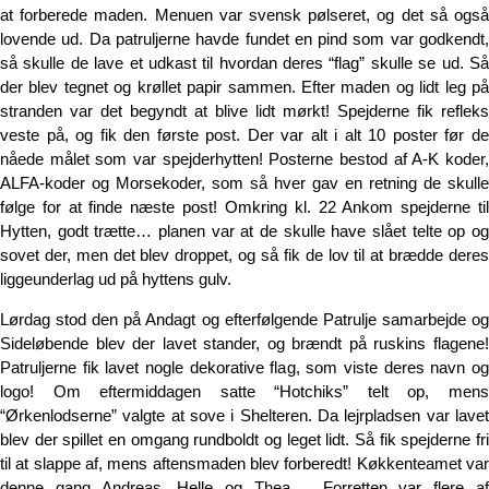
at forberede maden. Menuen var svensk pølseret, og det så også
lovende ud. Da patruljerne havde fundet en pind som var godkendt,
så skulle de lave et udkast til hvordan deres “flag” skulle se ud. Så
der blev tegnet og krøllet papir sammen. Efter maden og lidt leg på
stranden var det begyndt at blive lidt mørkt! Spejderne fik refleks
veste på, og fik den første post. Der var alt i alt 10 poster før de
nåede målet som var spejderhytten! Posterne bestod af A-K koder,
ALFA-koder og Morsekoder, som så hver gav en retning de skulle
følge for at finde næste post! Omkring kl. 22 Ankom spejderne til
Hytten, godt trætte… planen var at de skulle have slået telte op og
sovet der, men det blev droppet, og så fik de lov til at brædde deres
liggeunderlag ud på hyttens gulv.
Lørdag stod den på Andagt og efterfølgende Patrulje samarbejde og
Sideløbende blev der lavet stander, og brændt på ruskins flagene!
Patruljerne fik lavet nogle dekorative flag, som viste deres navn og
logo! Om eftermiddagen satte “Hotchiks” telt op, mens
“Ørkenlodserne” valgte at sove i Shelteren. Da lejrpladsen var lavet
blev der spillet en omgang rundboldt og leget lidt. Så fik spejderne fri
til at slappe af, mens aftensmaden blev forberedt! Køkkenteamet var
denne gang Andreas, Helle og Thea…. Forretten var flere af