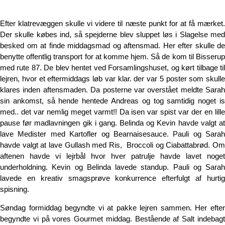
Efter klatrevæggen skulle vi videre til næste punkt for at få mærket.
Der skulle købes ind, så spejderne blev sluppet løs i Slagelse med
besked om at finde middagsmad og aftensmad. Her efter skulle de
benytte offentlig transport for at komme hjem. Så de kom til Bisserup
med rute 87. De blev hentet ved Forsamlingshuset, og kørt tilbage til
lejren, hvor et eftermiddags løb var klar. der var 5 poster som skulle
klares inden aftensmaden. Da posterne var overstået meldte Sarah
sin ankomst, så hende hentede Andreas og tog samtidig noget is
med.. det var nemlig meget varmt!! Da isen var spist var der en lille
pause før madlavningen gik i gang. Belinda og Kevin havde valgt at
lave Medister med Kartofler og Bearnaisesauce
. Pauli og Sarah
havde valgt at lave Gullash med Ris, Broccoli og Ciabattabrød. Om
aftenen havde vi lejrbål hvor hver patrulje havde lavet noget
underholdning. Kevin og Belinda lavede standup. Pauli og Sarah
lavede en kreativ smagsprøve konkurrence efterfulgt af hurtig
spisning.
Søndag formiddag begyndte vi at pakke lejren sammen. Her efter
begyndte vi på vores Gourmet middag. Bestående af Salt indebagt