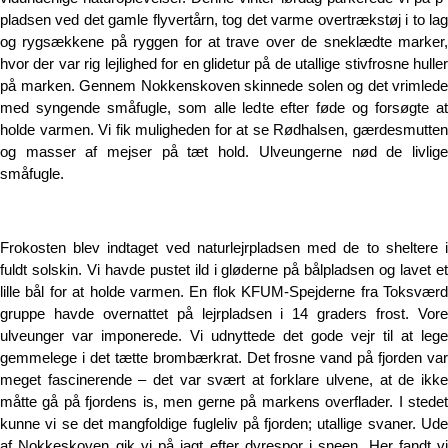
pladsen ved det gamle flyvertårn, tog det varme overtrækstøj i to lag
og rygsækkene på ryggen for at trave over de sneklædte marker,
hvor der var rig lejlighed for en glidetur på de utallige stivfrosne huller
på marken. Gennem Nokkenskoven skinnede solen og det vrimlede
med syngende småfugle, som alle ledte efter føde og forsøgte at
holde varmen. Vi fik muligheden for at se Rødhalsen, gærdesmutten
og masser af mejser på tæt hold. Ulveungerne nød de livlige
småfugle.
Frokosten blev indtaget ved naturlejrpladsen med de to sheltere i
fuldt solskin. Vi havde pustet ild i gløderne på bålpladsen og lavet et
lille bål for at holde varmen. En flok KFUM-Spejderne fra Toksværd
gruppe havde overnattet på lejrpladsen i 14 graders frost. Vore
ulveunger var imponerede. Vi udnyttede det gode vejr til at lege
gemmelege i det tætte brombærkrat. Det frosne vand på fjorden var
meget fascinerende – det var svært at forklare ulvene, at de ikke
måtte gå på fjordens is, men gerne på markens overflader. I stedet
kunne vi se det mangfoldige fugleliv på fjorden; utallige svaner. Ude
af Nokkeskoven gik vi på jagt efter dyrespor i sneen. Her fandt vi