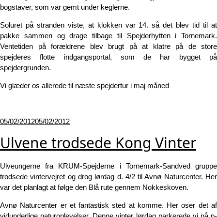
bogstaver, som var gemt under keglerne.
Soluret på stranden viste, at klokken var 14. så det blev tid til at
pakke sammen og drage tilbage til Spejderhytten i Tornemark.
Ventetiden på forældrene blev brugt på at klatre på de store
spejderes flotte indgangsportal, som de har bygget på
spejdergrunden.
Vi glæder os allerede til næste spejdertur i maj måned
Udgivet
05/02/2012
05/02/2012
den
Ulvene trodsede Kong Vinter
Ulveungerne fra KRUM-Spejderne i Tornemark-Sandved gruppe
trodsede vintervejret og drog lørdag d. 4/2 til Avnø Naturcenter. Her
var det planlagt at følge den Blå rute gennem Nokkeskoven.
Avnø Naturcenter er et fantastisk sted at komme. Her oser det af
vidunderlige naturoplevelser. Denne vinter lørdag parkerede vi på p-