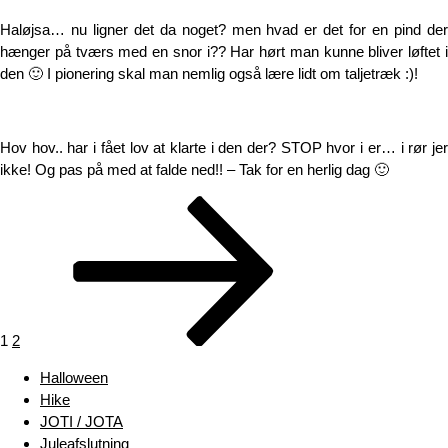
Haløjsa… nu ligner det da noget? men hvad er det for en pind der
hænger på tværs med en snor i?? Har hørt man kunne bliver løftet i
den 🙂 I pionering skal man nemlig også lære lidt om taljetræk :)!
Hov hov.. har i fået lov at klarte i den der? STOP hvor i er… i rør jer
ikke! Og pas på med at falde ned!! – Tak for en herlig dag 🙂
Indlægsinddeling
Side
Side
Næste
side
1
2
Halloween
Hike
JOTI / JOTA
Juleafslutning