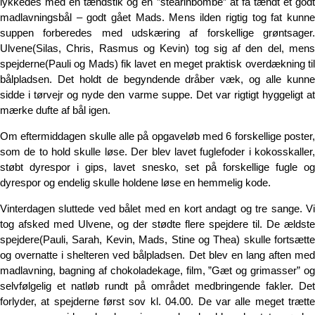
lykkedes med en tændstik og en ”stearinbombe” at få tændt et godt
madlavningsbål – godt gået Mads. Mens ilden rigtig tog fat kunne
suppen forberedes med udskæring af forskellige grøntsager.
Ulvene(Silas, Chris, Rasmus og Kevin) tog sig af den del, mens
spejderne(Pauli og Mads) fik lavet en meget praktisk overdækning til
bålpladsen. Det holdt de begyndende dråber væk, og alle kunne
sidde i tørvejr og nyde den varme suppe. Det var rigtigt hyggeligt at
mærke dufte af bål igen.
Om eftermiddagen skulle alle på opgaveløb med 6 forskellige poster,
som de to hold skulle løse. Der blev lavet fuglefoder i kokosskaller,
støbt dyrespor i gips, lavet snesko, set på forskellige fugle og
dyrespor og endelig skulle holdene løse en hemmelig kode.
Vinterdagen sluttede ved bålet med en kort andagt og tre sange. Vi
tog afsked med Ulvene, og der stødte flere spejdere til. De ældste
spejdere(Pauli, Sarah, Kevin, Mads, Stine og Thea) skulle fortsætte
og overnatte i shelteren ved bålpladsen. Det blev en lang aften med
madlavning, bagning af chokoladekage, film, ”Gæt og grimasser” og
selvfølgelig et natløb rundt på området medbringende fakler. Det
forlyder, at spejderne først sov kl. 04.00. De var alle meget trætte