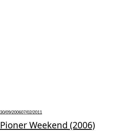
Udgivet
30/09/2006
07/02/2011
den
Pioner Weekend (2006)