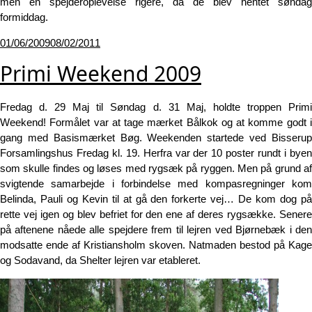
men en spejderoplevelse rigere, da de blev hentet søndag
formiddag.
Udgivet
01/06/2009
08/02/2011
den
Primi Weekend 2009
Fredag d. 29 Maj til Søndag d. 31 Maj, holdte troppen Primi
Weekend! Formålet var at tage mærket Bålkok og at komme godt i
gang med Basismærket Bøg. Weekenden startede ved Bisserup
Forsamlingshus Fredag kl. 19. Herfra var der 10 poster rundt i byen
som skulle findes og løses med rygsæk på ryggen. Men på grund af
svigtende samarbejde i forbindelse med kompasregninger kom
Belinda, Pauli og Kevin til at gå den forkerte vej… De kom dog på
rette vej igen og blev befriet for den ene af deres rygsække. Senere
på aftenene nåede alle spejdere frem til lejren ved Bjørnebæk i den
modsatte ende af Kristiansholm skoven. Natmaden bestod på Kage
og Sodavand, da Shelter lejren var etableret.