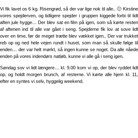
Vi fik lavet os 6 kg. Risengrød, så der var lige nok til alle.. 🙂 Kirstine
vores spejderven, og tidligere spejder i gruppen kiggede forbi til lidt
aften jule hygge… Der blev sat en film på igen, som så kørte resten
af aftenen ind til alle var gået i seng. Spejderne fik lov at sove lidt
over en time, før de meget trætte blev vækket igen.. Der var trukket
reb op og ned hele vejen rundt i huset, som man så skulle følge til
enden… der var helt mørkt, så ingen kunne se noget. Da alle nåede
enden på vores indendørs natløb, kunne vi alle gå i seng igen.
Søndag sov vi lidt længere… kl. 9.00 kom vi op, der blev ryddet lidt
op, og holdt morgen brunch, af resterne. Vi kørte alle hjem kl. 11,
efter en syntes vi selv, hyggelig weekend.