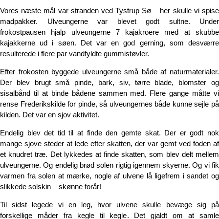
Vores næste mål var stranden ved Tystrup Sø – her skulle vi spise
madpakker. Ulveungerne var blevet godt sultne. Under
frokostpausen hjalp ulveungerne 7 kajakroere med at skubbe
kajakkerne ud i søen. Det var en god gerning, som desværre
resulterede i flere par vandfyldte gummistøvler.
Efter frokosten byggede ulveungerne små både af naturmaterialer.
Der blev brugt små pinde, bark, siv, tørre blade, blomster og
sisalbånd til at binde bådene sammen med. Flere gange måtte vi
rense Frederikskilde for pinde, så ulveungernes både kunne sejle på
kilden. Det var en sjov aktivitet.
Endelig blev det tid til at finde den gemte skat. Der er godt nok
mange sjove steder at lede efter skatten, der var gemt ved foden af
et knudret træ. Det lykkedes at finde skatten, som blev delt mellem
ulveungerne. Og endelig brød solen rigtig igennem skyerne. Og vi fik
varmen fra solen at mærke, nogle af ulvene lå ligefrem i sandet og
slikkede solskin – skønne forår!
Til sidst legede vi en leg, hvor ulvene skulle bevæge sig på
forskellige måder fra kegle til kegle. Det gjaldt om at samle