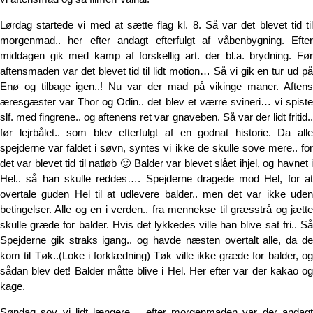
Lørdag startede vi med at sætte flag kl. 8. Så var det blevet tid til
morgenmad.. her efter andagt efterfulgt af våbenbygning. Efter
middagen gik med kamp af forskellig art. der bl.a. brydning. Før
aftensmaden var det blevet tid til lidt motion… Så vi gik en tur ud på
Enø og tilbage igen..! Nu var der mad på vikinge maner. Aftens
æresgæster var Thor og Odin.. det blev et værre svineri… vi spiste
slf. med fingrene.. og aftenens ret var gnaveben. Så var der lidt fritid..
før lejrbålet.. som blev efterfulgt af en godnat historie. Da alle
spejderne var faldet i søvn, syntes vi ikke de skulle sove mere.. for
det var blevet tid til natløb 🙂 Balder var blevet slået ihjel, og havnet i
Hel.. så han skulle reddes…. Spejderne dragede mod Hel, for at
overtale guden Hel til at udlevere balder.. men det var ikke uden
betingelser. Alle og en i verden.. fra mennekse til græsstrå og jætte
skulle græde for balder. Hvis det lykkedes ville han blive sat fri.. Så
Spejderne gik straks igang.. og havde næsten overtalt alle, da de
kom til Tøk..(Loke i forklædning) Tøk ville ikke græde for balder, og
sådan blev det! Balder måtte blive i Hel. Her efter var der kakao og
kage.
Søndag sov vi lidt længere… efter morgenmaden var der andagt