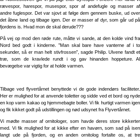
rævespor, harespor, musespor, spor af andefugle og masser af
andre fuglespor. Det var sjovt at følge dem gennem buske, ud over
det åbne land og tilbage igen. Der er masser af dyr, som går ud på
fjordens is. Hvad mon de skal derude???
På vej op mod den røde rute, måtte vi sande, at den kolde vind fra
Nord bed godt i kinderne. ”Man skal bare have vanterne af i to
sekunder, så er man helt stivfrossen”, sagde Philip. Ulvene fandt et
træ, som de kravlede rundt i og gav hinanden hoppeture. Al
bevægelse var vigtig for at holde varmen.
Tilbage ved flyvertårnet benyttede vi de gode indendørs faciliteter.
Her er mulighed for at anvende toiletter og sidde ved et bord og nyde
en kop varm kakao og hjemmebagte boller. Vi fik hurtigt varmen igen
og fik kikket godt på udstillingen og nød udsynet fra Flyvertårnet.
Vi mødte masser af ornitologer, som havde deres store kikkerter
med. Vi fik mulighed for at kikke efter en havørn, som sad på isen
langt ude på fjorden, og en anden ornitolog fortalte os, at tre