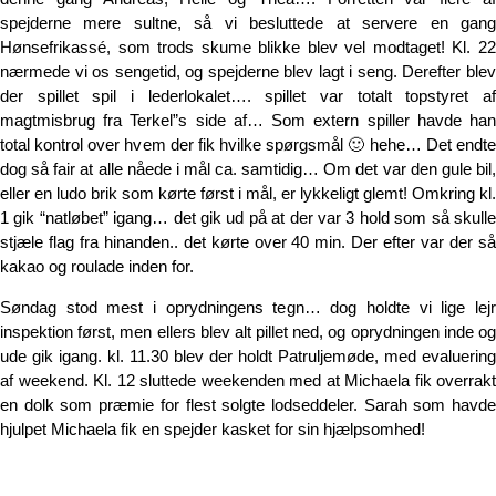
spejderne mere sultne, så vi besluttede at servere en gang
Hønsefrikassé, som trods skume blikke blev vel modtaget! Kl. 22
nærmede vi os sengetid, og spejderne blev lagt i seng. Derefter blev
der spillet spil i lederlokalet…. spillet var totalt topstyret af
magtmisbrug fra Terkel”s side af… Som extern spiller havde han
total kontrol over hvem der fik hvilke spørgsmål 🙂 hehe… Det endte
dog så fair at alle nåede i mål ca. samtidig… Om det var den gule bil,
eller en ludo brik som kørte først i mål, er lykkeligt glemt! Omkring kl.
1 gik “natløbet” igang… det gik ud på at der var 3 hold som så skulle
stjæle flag fra hinanden.. det kørte over 40 min. Der efter var der så
kakao og roulade inden for.
Søndag stod mest i oprydningens tegn… dog holdte vi lige lejr
inspektion først, men ellers blev alt pillet ned, og oprydningen inde og
ude gik igang. kl. 11.30 blev der holdt Patruljemøde, med evaluering
af weekend. Kl. 12 sluttede weekenden med at Michaela fik overrakt
en dolk som præmie for flest solgte lodseddeler. Sarah som havde
hjulpet Michaela fik en spejder kasket for sin hjælpsomhed!