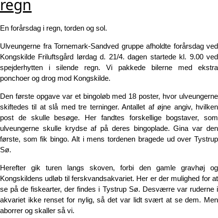
regn
En forårsdag i regn, torden og sol.
Ulveungerne fra Tornemark-Sandved gruppe afholdte forårsdag ved
Kongskilde Friluftsgård lørdag d. 21/4. dagen startede kl. 9.00 ved
spejderhytten i silende regn. Vi pakkede bilerne med ekstra
ponchoer og drog mod Kongskilde.
Den første opgave var et bingoløb med 18 poster, hvor ulveungerne
skiftedes til at slå med tre terninger. Antallet af øjne angiv, hvilken
post de skulle besøge. Her fandtes forskellige bogstaver, som
ulveungerne skulle krydse af på deres bingoplade. Gina var den
første, som fik bingo. Alt i mens tordenen bragede ud over Tystrup
Sø.
Herefter gik turen langs skoven, forbi den gamle gravhøj og
Kongskildens udløb til ferskvandsakvariet. Her er der mulighed for at
se på de fiskearter, der findes i Tystrup Sø. Desværre var ruderne i
akvariet ikke renset for nylig, så det var lidt svært at se dem. Men
aborrer og skaller så vi.