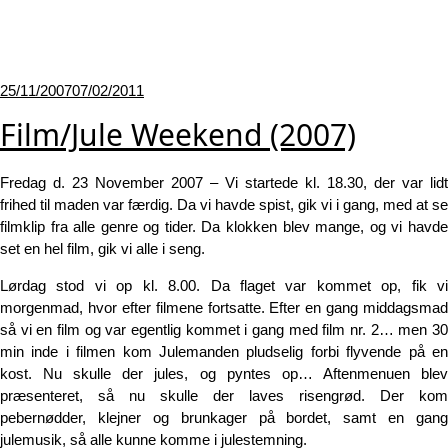
Udgivet
25/11/2007
07/02/2011
den
Film/Jule Weekend (2007)
Fredag d. 23 November 2007 – Vi startede kl. 18.30, der var lidt
frihed til maden var færdig. Da vi havde spist, gik vi i gang, med at se
filmklip fra alle genre og tider. Da klokken blev mange, og vi havde
set en hel film, gik vi alle i seng.
Lørdag stod vi op kl. 8.00. Da flaget var kommet op, fik vi
morgenmad, hvor efter filmene fortsatte. Efter en gang middagsmad
så vi en film og var egentlig kommet i gang med film nr. 2… men 30
min inde i filmen kom Julemanden pludselig forbi flyvende på en
kost. Nu skulle der jules, og pyntes op… Aftenmenuen blev
præsenteret, så nu skulle der laves risengrød. Der kom
pebernødder, klejner og brunkager på bordet, samt en gang
julemusik, så alle kunne komme i julestemning.