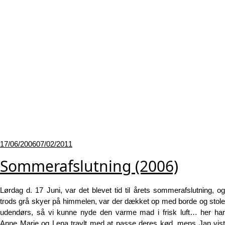
Udgivet
17/06/2006
07/02/2011
den
Sommerafslutning (2006)
Lørdag d. 17 Juni, var det blevet tid til årets sommerafslutning, og
trods grå skyer på himmelen, var der dækket op med borde og stole
udendørs, så vi kunne nyde den varme mad i frisk luft… her har
Anne Marie og Lena travlt med at passe deres kød, mens Jan vist