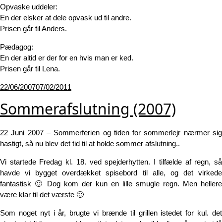
Opvaske uddeler:
En der elsker at dele opvask ud til andre.
Prisen går til Anders.
Pædagog:
En der altid er der for en hvis man er ked.
Prisen går til Lena.
Udgivet
22/06/2007
07/02/2011
den
Sommerafslutning (2007)
22 Juni 2007 – Sommerferien og tiden for sommerlejr nærmer sig
hastigt, så nu blev det tid til at holde sommer afslutning..
Vi startede Fredag kl. 18. ved spejderhytten. I tilfælde af regn, så
havde vi bygget overdækket spisebord til alle, og det virkede
fantastisk 🙂 Dog kom der kun en lille smugle regn. Men hellere
være klar til det værste 🙂
Som noget nyt i år, brugte vi brænde til grillen istedet for kul. det