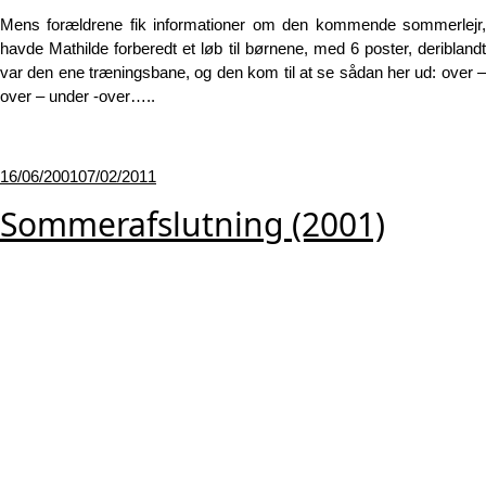
Mens forældrene fik informationer om den kommende sommerlejr,
havde Mathilde forberedt et løb til børnene, med 6 poster, deriblandt
var den ene træningsbane, og den kom til at se sådan her ud: over –
over – under -over…..
Udgivet
16/06/2001
07/02/2011
den
Sommerafslutning (2001)