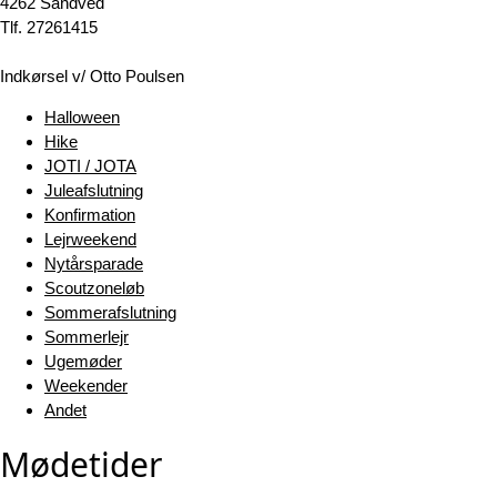
4262 Sandved
Tlf. 27261415
Indkørsel v/ Otto Poulsen
Halloween
Hike
JOTI / JOTA
Juleafslutning
Konfirmation
Lejrweekend
Nytårsparade
Scoutzoneløb
Sommerafslutning
Sommerlejr
Ugemøder
Weekender
Andet
Mødetider