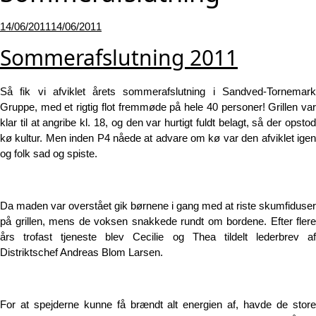
Udgivet
14/06/2011
14/06/2011
den
Sommerafslutning 2011
Så fik vi afviklet årets sommerafslutning i Sandved-Tornemark
Gruppe, med et rigtig flot fremmøde på hele 40 personer! Grillen var
klar til at angribe kl. 18, og den var hurtigt fuldt belagt, så der opstod
kø kultur. Men inden P4 nåede at advare om kø var den afviklet igen
og folk sad og spiste.
Da maden var overstået gik børnene i gang med at riste skumfiduser
på grillen, mens de voksen snakkede rundt om bordene. Efter flere
års trofast tjeneste blev Cecilie og Thea tildelt lederbrev af
Distriktschef Andreas Blom Larsen.
For at spejderne kunne få brændt alt energien af, havde de store