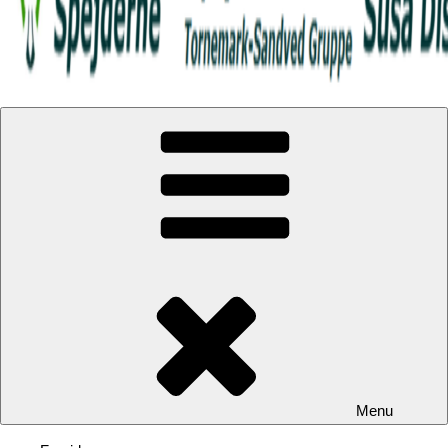
Spejderweb.dk | KFUM-Spejderne i Tornemark-Sandved Gruppe
Menu