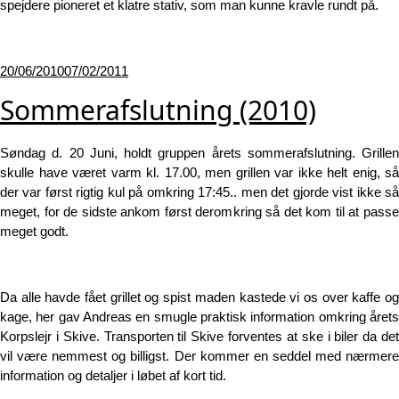
spejdere pioneret et klatre stativ, som man kunne kravle rundt på.
Udgivet
20/06/2010
07/02/2011
den
Sommerafslutning (2010)
Søndag d. 20 Juni, holdt gruppen årets sommerafslutning. Grillen
skulle have været varm kl. 17.00, men grillen var ikke helt enig, så
der var først rigtig kul på omkring 17:45.. men det gjorde vist ikke så
meget, for de sidste ankom først deromkring så det kom til at passe
meget godt.
Da alle havde fået grillet og spist maden kastede vi os over kaffe og
kage, her gav Andreas en smugle praktisk information omkring årets
Korpslejr i Skive. Transporten til Skive forventes at ske i biler da det
vil være nemmest og billigst. Der kommer en seddel med nærmere
information og detaljer i løbet af kort tid.