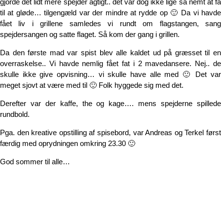
gjorde det lidt mere spejder agtigt.. det var dog ikke lige så nemt at få
til at gløde… tilgengæld var der mindre at rydde op 🙂 Da vi havde
fået liv i grillene samledes vi rundt om flagstangen, sang
spejdersangen og satte flaget. Så kom der gang i grillen.
Da den første mad var spist blev alle kaldet ud på græsset til en
overraskelse.. Vi havde nemlig fået fat i 2 mavedansere. Nej.. de
skulle ikke give opvisning… vi skulle have alle med 🙂 Det var
meget sjovt at være med til 🙂 Folk hyggede sig med det.
Derefter var der kaffe, the og kage…. mens spejderne spillede
rundbold.
Pga. den kreative opstilling af spisebord, var Andreas og Terkel først
færdig med oprydningen omkring 23.30 🙂
God sommer til alle…