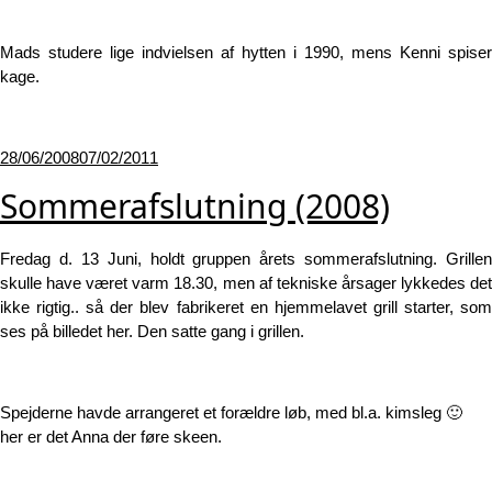
Mads studere lige indvielsen af hytten i 1990, mens Kenni spiser
kage.
Udgivet
28/06/2008
07/02/2011
den
Sommerafslutning (2008)
Fredag d. 13 Juni, holdt gruppen årets sommerafslutning. Grillen
skulle have været varm 18.30, men af tekniske årsager lykkedes det
ikke rigtig.. så der blev fabrikeret en hjemmelavet grill starter, som
ses på billedet her. Den satte gang i grillen.
Spejderne havde arrangeret et forældre løb, med bl.a. kimsleg 🙂
her er det Anna der føre skeen.