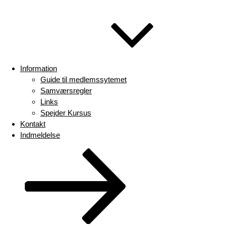
Information
Guide til medlemssytemet
Samværsregler
Links
Spejder Kursus
Kontakt
Indmeldelse
Rul
ned
til
indhold