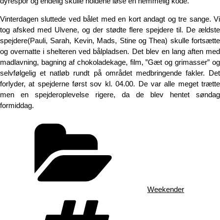
dyrespor og endelig skulle holdene løse en hemmelig kode.
Vinterdagen sluttede ved bålet med en kort andagt og tre sange. Vi
tog afsked med Ulvene, og der stødte flere spejdere til. De ældste
spejdere(Pauli, Sarah, Kevin, Mads, Stine og Thea) skulle fortsætte
og overnatte i shelteren ved bålpladsen. Det blev en lang aften med
madlavning, bagning af chokoladekage, film, ”Gæt og grimasser” og
selvfølgelig et natløb rundt på området medbringende fakler. Det
forlyder, at spejderne først sov kl. 04.00. De var alle meget trætte
men en spejderoplevelse rigere, da de blev hentet søndag
formiddag.
Kategorier
Weekender
Tags