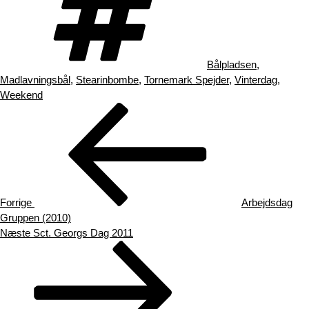
Bålpladsen
,
Madlavningsbål
,
Stearinbombe
,
Tornemark Spejder
,
Vinterdag
,
Weekend
Indlægsnavigation
Forrige
indlæg
Forrige
Arbejdsdag
Gruppen (2010)
Næste
Næste
Sct. Georgs Dag 2011
indlæg