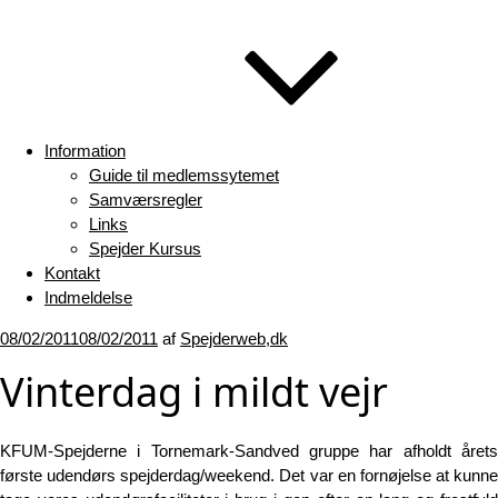
Information
Guide til medlemssytemet
Samværsregler
Links
Spejder Kursus
Kontakt
Indmeldelse
Udgivet
08/02/2011
08/02/2011
af
Spejderweb,dk
den
Vinterdag i mildt vejr
KFUM-Spejderne i Tornemark-Sandved gruppe har afholdt årets
første udendørs spejderdag/weekend. Det var en fornøjelse at kunne