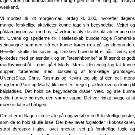
tage vores udendørsfaciliteter i brug i gen efter en lang og frostfyld
weekend.
Vi mødtes til lidt morgenmad lørdag kl. 9.00, hvorefter dagens
mange forskellige aktiviteter kunne tage sin begyndelse. Vejret og
påklædningen var med os, så vi kunne afvikle alle aktiviteter ude i de
fri. Ulvene og spejderne fik i fællesskab bundet nogle Romerske
stridsvogne sammen, så der kunne køres ræs på spejdergrunden.
Herefter skulle der saves og flækkes brænde til et bål. Tænk, det
lykkedes med en tændstik og en ”stearinbombe” at få tændt et godt
madlavningsbål – godt gået Mads. Mens ilden rigtig tog fat kunne
suppen forberedes med udskæring af forskellige grøntsager.
Ulvene(Silas, Chris, Rasmus og Kevin) tog sig af den del, mens
spejderne(Pauli og Mads) fik lavet en meget praktisk overdækning til
bålpladsen. Det holdt de begyndende dråber væk, og alle kunne
sidde i tørvejr og nyde den varme suppe. Det var rigtigt hyggeligt at
mærke dufte af bål igen.
Om eftermiddagen skulle alle på opgaveløb med 6 forskellige poster,
som de to hold skulle løse. Der blev lavet fuglefoder i kokosskaller,
støbt dyrespor i gips, lavet snesko, set på forskellige fugle og