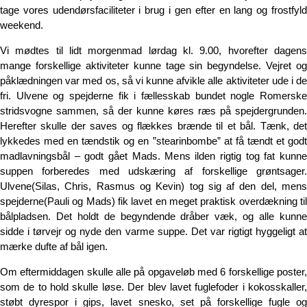
tage vores udendørsfaciliteter i brug i gen efter en lang og frostfyld
weekend.
Vi mødtes til lidt morgenmad lørdag kl. 9.00, hvorefter dagens
mange forskellige aktiviteter kunne tage sin begyndelse. Vejret og
påklædningen var med os, så vi kunne afvikle alle aktiviteter ude i de
fri. Ulvene og spejderne fik i fællesskab bundet nogle Romerske
stridsvogne sammen, så der kunne køres ræs på spejdergrunden.
Herefter skulle der saves og flækkes brænde til et bål. Tænk, det
lykkedes med en tændstik og en ”stearinbombe” at få tændt et godt
madlavningsbål – godt gået Mads. Mens ilden rigtig tog fat kunne
suppen forberedes med udskæring af forskellige grøntsager.
Ulvene(Silas, Chris, Rasmus og Kevin) tog sig af den del, mens
spejderne(Pauli og Mads) fik lavet en meget praktisk overdækning til
bålpladsen. Det holdt de begyndende dråber væk, og alle kunne
sidde i tørvejr og nyde den varme suppe. Det var rigtigt hyggeligt at
mærke dufte af bål igen.
Om eftermiddagen skulle alle på opgaveløb med 6 forskellige poster,
som de to hold skulle løse. Der blev lavet fuglefoder i kokosskaller,
støbt dyrespor i gips, lavet snesko, set på forskellige fugle og