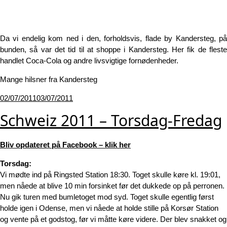
Da vi endelig kom ned i den, forholdsvis, flade by Kandersteg, på
bunden, så var det tid til at shoppe i Kandersteg. Her fik de fleste
handlet Coca-Cola og andre livsvigtige fornødenheder.
Mange hilsner fra Kandersteg
Udgivet
02/07/2011
03/07/2011
den
Schweiz 2011 – Torsdag-Fredag
Bliv opdateret på Facebook – klik her
Torsdag:
Vi mødte ind på Ringsted Station 18:30. Toget skulle køre kl. 19:01,
men nåede at blive 10 min forsinket før det dukkede op på perronen.
Nu gik turen med bumletoget mod syd. Toget skulle egentlig først
holde igen i Odense, men vi nåede at holde stille på Korsør Station
og vente på et godstog, før vi måtte køre videre. Der blev snakket og