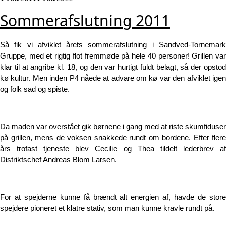
den
Sommerafslutning 2011
Så fik vi afviklet årets sommerafslutning i Sandved-Tornemark
Gruppe, med et rigtig flot fremmøde på hele 40 personer! Grillen var
klar til at angribe kl. 18, og den var hurtigt fuldt belagt, så der opstod
kø kultur. Men inden P4 nåede at advare om kø var den afviklet igen
og folk sad og spiste.
Da maden var overstået gik børnene i gang med at riste skumfiduser
på grillen, mens de voksen snakkede rundt om bordene. Efter flere
års trofast tjeneste blev Cecilie og Thea tildelt lederbrev af
Distriktschef Andreas Blom Larsen.
For at spejderne kunne få brændt alt energien af, havde de store
spejdere pioneret et klatre stativ, som man kunne kravle rundt på.