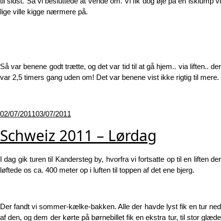
til sidst. Så vi besluttede at vende om. Vi fik dog øje på en isklump vi
lige ville kigge nærmere på.
Så var benene godt trætte, og det var tid til at gå hjem.. via liften.. der
var 2,5 timers gang uden om! Det var benene vist ikke rigtig til mere.
Udgivet
02/07/2011
03/07/2011
den
Schweiz 2011 – Lørdag
I dag gik turen til Kandersteg by, hvorfra vi fortsatte op til en liften der
løftede os ca. 400 meter op i luften til toppen af det ene bjerg.
Der fandt vi sommer-kælke-bakken. Alle der havde lyst fik en tur ned
af den, og dem der kørte på børnebillet fik en ekstra tur, til stor glæde