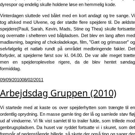
dyrespor og endelig skulle holdene løse en hemmelig kode.
Vinterdagen sluttede ved bålet med en kort andagt og tre sange. Vi
tog afsked med Ulvene, og der stødte flere spejdere til. De ældste
spejdere(Pauli, Sarah, Kevin, Mads, Stine og Thea) skulle fortsætte
og overnatte i shelteren ved bålpladsen. Det blev en lang aften med
madlavning, bagning af chokoladekage, film, ”Gæt og grimasser” og
selvfølgelig et natløb rundt på området medbringende fakler. Det
forlyder, at spejderne først sov kl. 04.00. De var alle meget trætte
men en spejderoplevelse rigere, da de blev hentet søndag
formiddag.
Udgivet
09/09/2010
08/02/2011
den
Arbejdsdag Gruppen (2010)
Vi startede med at kaste os over spejderhytten som trængte til en
ordentlig oprydning. En masse gamle ting der lå og samlede støv fløj
ud af vinduerne. Vi fik vist samlet til to trailer fulde, som trillede mod
genbrugspladsen. Da huset var ryddet fortsatte vi i skuret, som det
fremgår af nedenstående billede, så skete der også ting og sager der