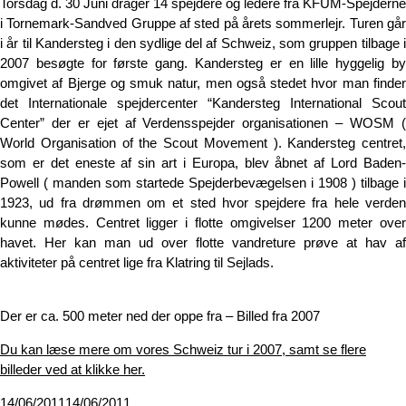
Torsdag d. 30 Juni drager 14 spejdere og ledere fra KFUM-Spejderne
i Tornemark-Sandved Gruppe af sted på årets sommerlejr. Turen går
i år til Kandersteg i den sydlige del af Schweiz, som gruppen tilbage i
2007 besøgte for første gang. Kandersteg er en lille hyggelig by
omgivet af Bjerge og smuk natur, men også stedet hvor man finder
det Internationale spejdercenter “Kandersteg International Scout
Center” der er ejet af Verdensspejder organisationen – WOSM (
World Organisation of the Scout Movement ). Kandersteg centret,
som er det eneste af sin art i Europa, blev åbnet af Lord Baden-
Powell ( manden som startede Spejderbevægelsen i 1908 ) tilbage i
1923, ud fra drømmen om et sted hvor spejdere fra hele verden
kunne mødes. Centret ligger i flotte omgivelser 1200 meter over
havet. Her kan man ud over flotte vandreture prøve at hav af
aktiviteter på centret lige fra Klatring til Sejlads.
Der er ca. 500 meter ned der oppe fra – Billed fra 2007
Du kan læse mere om vores Schweiz tur i 2007, samt se flere
billeder ved at klikke her.
Udgivet
14/06/2011
14/06/2011