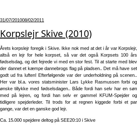
Udgivet
31/07/2010
08/02/2011
den
Korpslejr Skive (2010)
Årets korpslejr foregik i Skive. Ikke nok med at det i år var Korpslejr,
altså en lejr for hele korpset, så var det også Korpsets 100 års
fødselsdag, og det fejrede vi med en stor fest. Til at starte med blev
der dannet et kæmpe dannebrogs flag på pladsen.. Det må have set
godt ud fra luften! Efterfølgende var der underholdning på scenen..
Her var bl.a. vores statsminister Lars Lykke Rasmussen forbi og
ønske tillykke med fødselsdagen.. Både fordi han selv har en søn
med på lejren, og fordi han selv er gammel KFUM-Spejder og
tidligere spejderleder. Til trods for at regnen kiggede forbi et par
gange, var det en ganske god lejr.
Ca. 15.000 spejdere deltog på SEE20:10 i Skive