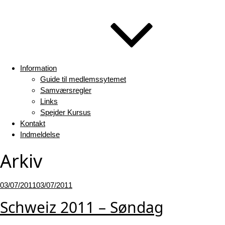
Information
Guide til medlemssytemet
Samværsregler
Links
Spejder Kursus
Kontakt
Indmeldelse
Arkiv
Udgivet
03/07/2011
03/07/2011
den
Schweiz 2011 – Søndag