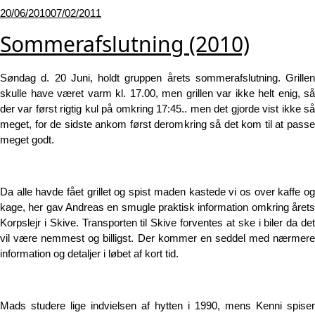
Udgivet
20/06/2010
07/02/2011
den
Sommerafslutning (2010)
Søndag d. 20 Juni, holdt gruppen årets sommerafslutning. Grillen
skulle have været varm kl. 17.00, men grillen var ikke helt enig, så
der var først rigtig kul på omkring 17:45.. men det gjorde vist ikke så
meget, for de sidste ankom først deromkring så det kom til at passe
meget godt.
Da alle havde fået grillet og spist maden kastede vi os over kaffe og
kage, her gav Andreas en smugle praktisk information omkring årets
Korpslejr i Skive. Transporten til Skive forventes at ske i biler da det
vil være nemmest og billigst. Der kommer en seddel med nærmere
information og detaljer i løbet af kort tid.
Mads studere lige indvielsen af hytten i 1990, mens Kenni spiser