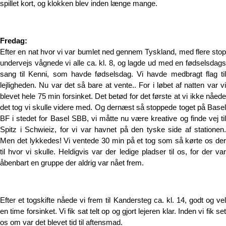
spillet kort, og klokken blev inden længe mange.
Fredag:
Efter en nat hvor vi var bumlet ned gennem Tyskland, med flere stop
undervejs vågnede vi alle ca. kl. 8, og lagde ud med en fødselsdags
sang til Kenni, som havde fødselsdag. Vi havde medbragt flag til
lejligheden. Nu var det så bare at vente.. For i løbet af natten var vi
blevet hele 75 min forsinket. Det betød for det første at vi ikke nåede
det tog vi skulle videre med. Og dernæst så stoppede toget på Basel
BF i stedet for Basel SBB, vi måtte nu være kreative og finde vej til
Spitz i Schwieiz, for vi var havnet på den tyske side af stationen.
Men det lykkedes! Vi ventede 30 min på et tog som så kørte os der
til hvor vi skulle. Heldigvis var der ledige pladser til os, for der var
åbenbart en gruppe der aldrig var nået frem.
Efter et togskifte nåede vi frem til Kandersteg ca. kl. 14, godt og vel
en time forsinket. Vi fik sat telt op og gjort lejeren klar. Inden vi fik set
os om var det blevet tid til aftensmad.