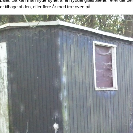
bålet. Så kan man nyde synet af en ryddet græsplæne.. eller det der
er tilbage af den, efter flere år med træ oven på.