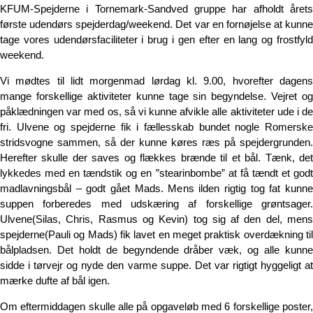
KFUM-Spejderne i Tornemark-Sandved gruppe har afholdt årets
første udendørs spejderdag/weekend. Det var en fornøjelse at kunne
tage vores udendørsfaciliteter i brug i gen efter en lang og frostfyld
weekend.
Vi mødtes til lidt morgenmad lørdag kl. 9.00, hvorefter dagens
mange forskellige aktiviteter kunne tage sin begyndelse. Vejret og
påklædningen var med os, så vi kunne afvikle alle aktiviteter ude i de
fri. Ulvene og spejderne fik i fællesskab bundet nogle Romerske
stridsvogne sammen, så der kunne køres ræs på spejdergrunden.
Herefter skulle der saves og flækkes brænde til et bål. Tænk, det
lykkedes med en tændstik og en ”stearinbombe” at få tændt et godt
madlavningsbål – godt gået Mads. Mens ilden rigtig tog fat kunne
suppen forberedes med udskæring af forskellige grøntsager.
Ulvene(Silas, Chris, Rasmus og Kevin) tog sig af den del, mens
spejderne(Pauli og Mads) fik lavet en meget praktisk overdækning til
bålpladsen. Det holdt de begyndende dråber væk, og alle kunne
sidde i tørvejr og nyde den varme suppe. Det var rigtigt hyggeligt at
mærke dufte af bål igen.
Om eftermiddagen skulle alle på opgaveløb med 6 forskellige poster,