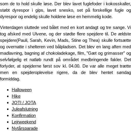
som de to hold skulle løse. Der blev lavet fuglefoder i kokosskaller,
støbt dyrespor i gips, lavet snesko, set på forskellige fugle og
dyrespor og endelig skulle holdene løse en hemmelig kode.
Vinterdagen sluttede ved bålet med en kort andagt og tre sange. Vi
tog afsked med Ulvene, og der stødte flere spejdere til. De ældste
spejdere(Pauli, Sarah, Kevin, Mads, Stine og Thea) skulle fortsætte
og overnatte i shelteren ved bålpladsen. Det blev en lang aften med
madlavning, bagning af chokoladekage, film, ”Gæt og grimasser” og
selvfølgelig et natløb rundt på området medbringende fakler. Det
forlyder, at spejderne først sov kl. 04.00. De var alle meget trætte
men en spejderoplevelse rigere, da de blev hentet søndag
formiddag.
Halloween
Hike
JOTI / JOTA
Juleafslutning
Konfirmation
Lejrweekend
Nytårsparade