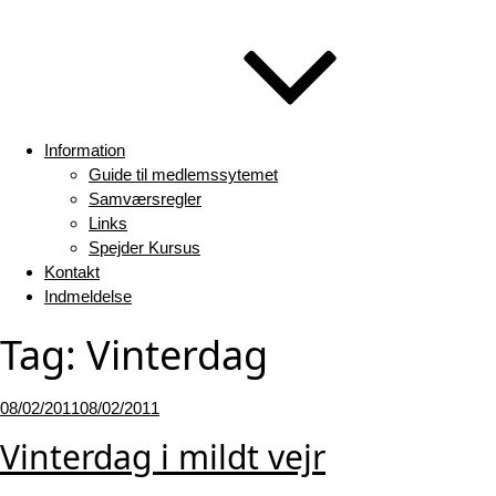
Information
Guide til medlemssytemet
Samværsregler
Links
Spejder Kursus
Kontakt
Indmeldelse
Tag:
Vinterdag
Udgivet
08/02/2011
08/02/2011
den
Vinterdag i mildt vejr