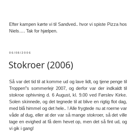
Efter kampen kørte vi til Sandved.. hvor vi spiste Pizza hos
Niels…. Tak for hjælpen.
UDGIVET
06/08/2006
DEN
Stokroer (2006)
Så var det tid til at komme ud og lave lidt, og tjene penge til
Troppen”s sommerlejr 2007, og derfor var der indkaldt til
stokroe ophivning d. 6 August, kl. 9.00 ved Førslev Kirke.
Solen skinnede, og det tegnede til at blive en rigtig flot dag,
med blå himmel og det hele.. ! Alle frygtede nu at roerne var
våde af dug, eller at der var så mange stokroer, så det ville
tage en evighed at få dem hevet op, men det så fint ud, og
vi gik i gang!