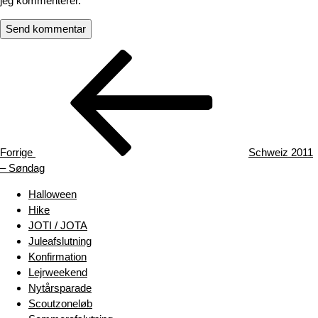
jeg kommenterer.
Indlægsnavigation
Forrige
indlæg
Forrige
Schweiz 2011
– Søndag
Halloween
Hike
JOTI / JOTA
Juleafslutning
Konfirmation
Lejrweekend
Nytårsparade
Scoutzoneløb