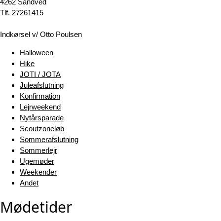
4262 Sandved
Tlf. 27261415
Indkørsel v/ Otto Poulsen
Halloween
Hike
JOTI / JOTA
Juleafslutning
Konfirmation
Lejrweekend
Nytårsparade
Scoutzoneløb
Sommerafslutning
Sommerlejr
Ugemøder
Weekender
Andet
Mødetider