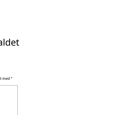
aldet
et med
*