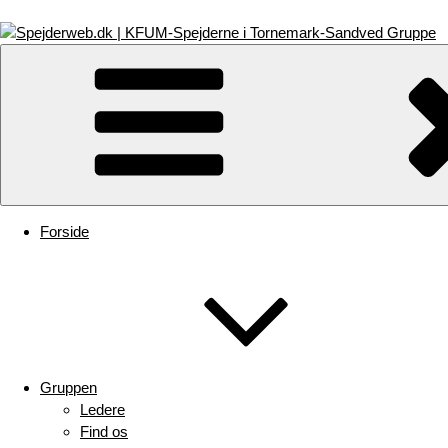
Videre
til
indhold
Spejderweb.dk | KFUM-Spejderne i Tornemark-Sandved Gruppe
Forside
Gruppen
Ledere
Find os