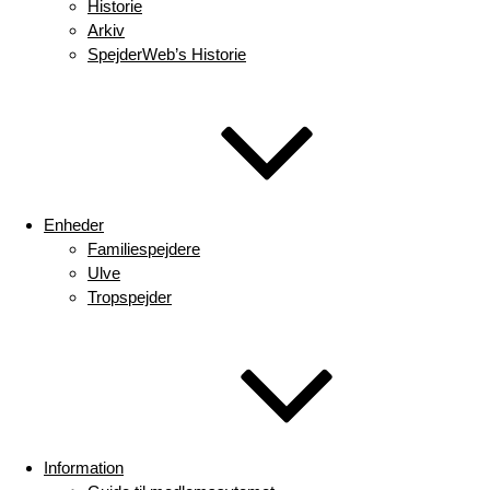
Historie
Arkiv
SpejderWeb’s Historie
Enheder
Familiespejdere
Ulve
Tropspejder
Information