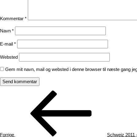
Kommentar
*
Navn
*
E-mail
*
Websted
Gem mit navn, mail og websted i denne browser til næste gang j
Indlægsnavigation
Forrige
indlæg
Forrige
Schweiz 2011 