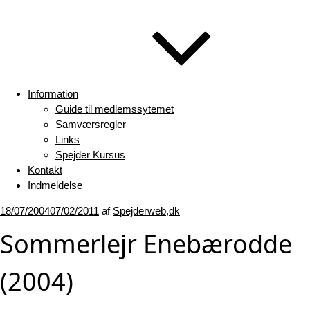
Information
Guide til medlemssytemet
Samværsregler
Links
Spejder Kursus
Kontakt
Indmeldelse
Udgivet
18/07/2004
07/02/2011
af
Spejderweb,dk
den
Sommerlejr Enebærodde
(2004)