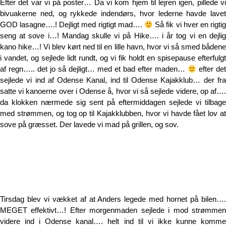
Efter det var vi på poster… Da vi kom hjem til lejren igen, pillede vi
bivuakerne ned, og rykkede indendørs, hvor lederne havde lavet
GOD lasagne….! Dejligt med rigtigt mad….
Så fik vi hver en rigtig
seng at sove i…! Mandag skulle vi på Hike…. i år tog vi en dejlig
kano hike…! Vi blev kørt ned til en lille havn, hvor vi så smed bådene
i vandet, og sejlede lidt rundt, og vi fik holdt en spisepause efterfulgt
af regn….. det jo så dejligt… med et bad efter maden…
efter de
sejlede vi ind af Odense Kanal, ind til Odense Kajakklub… der fra
satte vi kanoerne over i Odense å, hvor vi så sejlede videre, op af….
da klokken nærmede sig sent på eftermiddagen sejlede vi tilbage
med strømmen, og tog op til Kajakklubben, hvor vi havde fået lov at
sove på græsset. Der lavede vi mad på grillen, og sov.
Tirsdag blev vi vækket af at Anders legede med hornet på bilen….
MEGET effektivt…! Efter morgenmaden sejlede i mod strømmen
videre ind i Odense kanal…. helt ind til vi ikke kunne komme