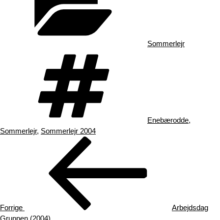
Sommerlejr
Tags
Enebærodde
,
Sommerlejr
,
Sommerlejr 2004
Indlægsnavigation
Forrige
indlæg
Forrige
Arbejdsdag
Gruppen (2004)