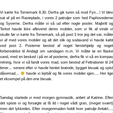
Vi kørte fra Tornemark 8.30. Derfra gik turen så mod Fyn…! Vi blev
sat af på en Rasteplads, i vores 2 patruljer som hed Paphovederne
og Syverne. Derfra måtte vi så ud efter nogle poster. Majbritt og
Terkel havde ikke afleveret deres mobiler, som vi fik af vinde vi
skulle før vi kørte fra Tornemark, så på post 3 tror jeg det var, måtte
vi af med vores mobiler og alt det slik og sodavand vi havde købt
ved post 2. Posterne bestod af noget førstehjælp og noget
forberedelse til Andagt om søndagen m.m. Vi måtte tø en flaske
vand, med en besked i på en af posterne, derfra fik vi så en kompas
retning, hvor vi så fandt vores mad, som bestod af Feltrationer til 24
timer… senere efter vi havde hentet brænde, bygget bivuak og spist
dåsemad…
havde vi lejrbål og fik vores mobiler igen…. Her lig
et eksempel på den ene bivuak.
Søndag startede vi med morgen gymnastik, anført af Katrine. Efter
det spiste vi og forsøgte at få ild i noget vådt gran, (meget svært)
men det lykkedes. Efter morgenmaden holdt hver patrulje Antakt….