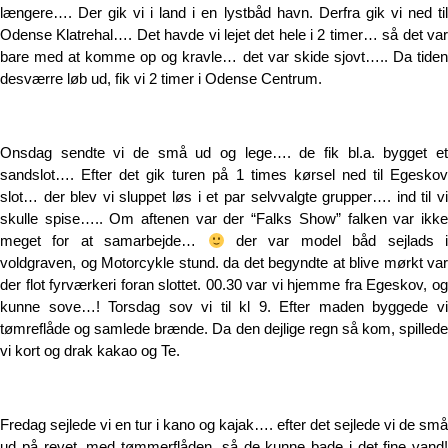
længere…. Der gik vi i land i en lystbåd havn. Derfra gik vi ned til
Odense Klatrehal…. Det havde vi lejet det hele i 2 timer… så det var
bare med at komme op og kravle… det var skide sjovt….. Da tiden
desværre løb ud, fik vi 2 timer i Odense Centrum.
Onsdag sendte vi de små ud og lege…. de fik bl.a. bygget et
sandslot…. Efter det gik turen på 1 times kørsel ned til Egeskov
slot… der blev vi sluppet løs i et par selvvalgte grupper…. ind til vi
skulle spise….. Om aftenen var der “Falks Show” falken var ikke
meget for at samarbejde…
der var model båd sejlads i
voldgraven, og Motorcykle stund. da det begyndte at blive mørkt var
der flot fyrværkeri foran slottet. 00.30 var vi hjemme fra Egeskov, og
kunne sove…! Torsdag sov vi til kl 9. Efter maden byggede vi
tømreflåde og samlede brænde. Da den dejlige regn så kom, spillede
vi kort og drak kakao og Te.
Fredag sejlede vi en tur i kano og kajak…. efter det sejlede vi de små
ud på revet, med tømmerflåden, så de kunne bade i det fine vand!