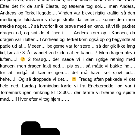
Efter det fik de små Ciesta, og tøserne tog sol…. men Anders,
Andreas og Terkel legede…. Vinden var blevet rigtig kraftig, så den
medbragte faldskærms drage skulle da testes… kunne den mon
trække noget…? så hvorfor ikke prøve med en kano. så vi fik pakket
dragen ud, og sat de 4 liner i…… Anders kom op i Kanoen, da
dragen var i luften…! Andreas og Terkel kom også op og begyndte at
padle ud af… Meeen… bølgerne var for store… så der gik ikke lang
tid, før alle 3 lå i vandet ved siden af en kano….! Men dragen blev i
luften….!
2 forsøg… der nåede vi i den rigtige retning me
kanoen, men dragen faldt ned…. pis os… så måtte vi bakke ind….
for at undgå at kæntre igen…. det må have set sjovt ud…
hehe…!! Og så droppede vi det…!
Fredag aften pakkede vi de
hele ned. Lørdag formiddag kørte vi fra Enebærodde, og var i
Tornemark igen omkring kl 13.30… der tømte vi bilerne og spiste
mad….!! Hvor efter vi tog hjem……
Kategorier