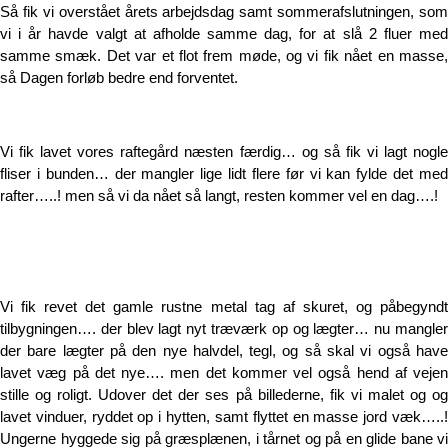
Så fik vi overstået årets arbejdsdag samt sommerafslutningen, som
vi i år havde valgt at afholde samme dag, for at slå 2 fluer med
samme smæk. Det var et flot frem møde, og vi fik nået en masse,
så Dagen forløb bedre end forventet.
Vi fik lavet vores raftegård næsten færdig… og så fik vi lagt nogle
fliser i bunden… der mangler lige lidt flere før vi kan fylde det med
rafter…..! men så vi da nået så langt, resten kommer vel en dag….!
Vi fik revet det gamle rustne metal tag af skuret, og påbegyndt
tilbygningen…. der blev lagt nyt træværk op og lægter… nu mangler
der bare lægter på den nye halvdel, tegl, og så skal vi også have
lavet væg på det nye…. men det kommer vel også hend af vejen
stille og roligt. Udover det der ses på billederne, fik vi malet og og
lavet vinduer, ryddet op i hytten, samt flyttet en masse jord væk…..!
Ungerne hyggede sig på græsplænen, i tårnet og på en glide bane vi