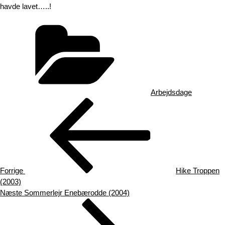
havde lavet…..!
Kategorier
Arbejdsdage
Indlægsnavigation
Forrige
indlæg
Forrige
Hike Troppen
(2003)
Næste
Næste
Sommerlejr Enebærodde (2004)
indlæg