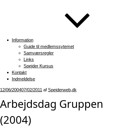
Information
Guide til medlemssytemet
Samværsregler
Links
Spejder Kursus
Kontakt
Indmeldelse
Udgivet
12/06/2004
07/02/2011
af
Spejderweb,dk
den
Arbejdsdag Gruppen
(2004)