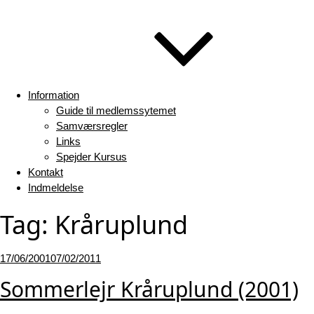
Information
Guide til medlemssytemet
Samværsregler
Links
Spejder Kursus
Kontakt
Indmeldelse
Tag:
Kråruplund
Udgivet
17/06/2001
07/02/2011
den
Sommerlejr Kråruplund (2001)