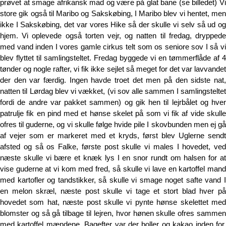
prøvet at smage afrikansk mad og være på glat bane (se billedet) Vi
store gik også til Maribo og Sakskøbing, I Maribo blev vi hentet, men
ikke I Sakskøbing, det var vores Hike så der skulle vi selv så ud og
hjem. Vi oplevede også torten vejr, og natten til fredag, dryppede
med vand inden I vores gamle cirkus telt som os seniore sov I så vi
blev flyttet til samlingsteltet. Fredag byggede vi en tømmerflåde af 4
tønder og nogle rafter, vi fik ikke sejlet så meget for det var lavvandet
der den var færdig. Ingen havde troet det men på den sidste nat,
natten til Lørdag blev vi vækket, (vi sov alle sammen I samlingsteltet
fordi de andre var pakket sammen) og gik hen til lejrbålet og hver
patrulje fik en pind med et hønse skelet på som vi fik af vide skulle
ofres til guderne, og vi skulle følge hvide pile I skovbunden men ej gå
af vejer som er markeret med et kryds, først blev Uglerne sendt
afsted og så os Falke, første post skulle vi males I hovedet, ved
næste skulle vi bære et knæk lys I en snor rundt om halsen for at
vise guderne at vi kom med fred, så skulle vi lave en kartoffel mand
med kartofler og tandstikker, så skulle vi smage noget safte vand I
en melon skræl, næste post skulle vi tage et stort blad hver på
hovedet som hat, næste post skulle vi pynte hønse skelettet med
blomster og så gå tilbage til lejren, hvor hønen skulle ofres sammen
med kartoffel mændene. Bagefter var der boller og kakao inden for,