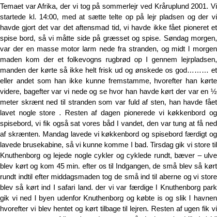
Temaet var Afrika, der vi tog på sommerlejr ved Kråruplund 2001. Vi
startede kl. 14:00, med at sætte telte op på lejr pladsen og der vi
havde gjort det var det aftensmad tid, vi havde ikke fået pioneret et
spise bord, så vi måtte side på græsset og spise. Søndag morgen,
var der en masse motor larm nede fra stranden, og midt I morgen
maden kom der et folkevogns rugbrød op I gennem lejrpladsen,
manden der kørte så ikke helt frisk ud og ønskede os god……… et
eller andet som han ikke kunne fremstamme, hvorefter han kørte
videre, bagefter var vi nede og se hvor han havde kørt der var en ½
meter skrænt ned til stranden som var fuld af sten, han havde fået
lavet nogle store . Resten af dagen pionerede vi køkkenbord og
spisebord, vi fik også sat vores båd I vandet, den var tung at få ned
af skrænten. Mandag lavede vi køkkenbord og spisebord færdigt og
lavede brusekabine, så vi kunne komme I bad. Tirsdag gik vi store til
Knuthenborg og lejede nogle cykler og cyklede rundt, bæver – ulve
blev kørt og kom 45 min. efter os til Indgangen, de små blev så kørt
rundt indtil efter middagsmaden tog de små ind til aberne og vi store
blev så kørt ind I safari land. der vi var færdige I Knuthenborg park
gik vi ned I byen udenfor Knuthenborg og købte is og slik I havnen
hvorefter vi blev hentet og kørt tilbage til lejren. Resten af ugen fik vi