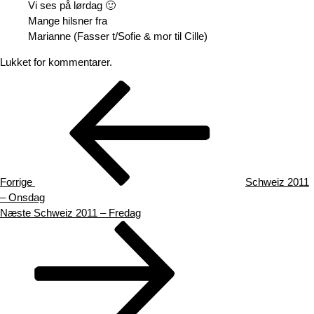
Vi ses på lørdag 🙂
Mange hilsner fra
Marianne (Fasser t/Sofie & mor til Cille)
Lukket for kommentarer.
Indlægsnavigation
Forrige
indlæg
Forrige
Schweiz 2011
– Onsdag
Næste
Næste
Schweiz 2011 – Fredag
indlæg