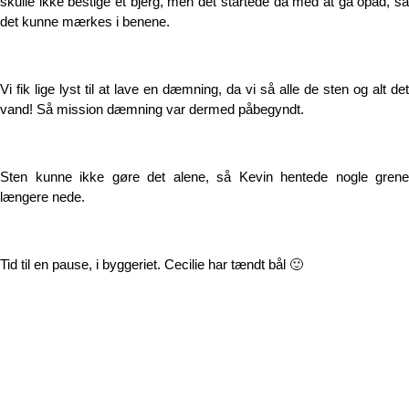
skulle ikke bestige et bjerg, men det startede da med at gå opad, så
det kunne mærkes i benene.
Vi fik lige lyst til at lave en dæmning, da vi så alle de sten og alt det
vand! Så mission dæmning var dermed påbegyndt.
Sten kunne ikke gøre det alene, så Kevin hentede nogle grene
længere nede.
Tid til en pause, i byggeriet. Cecilie har tændt bål 🙂