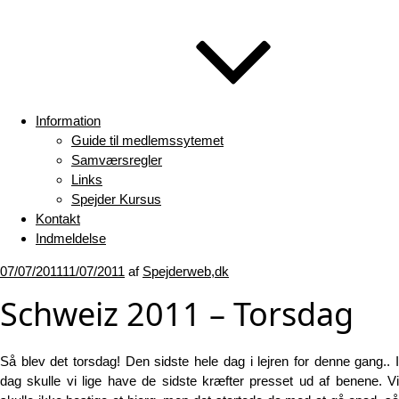
Information
Guide til medlemssytemet
Samværsregler
Links
Spejder Kursus
Kontakt
Indmeldelse
Udgivet
07/07/2011
11/07/2011
af
Spejderweb,dk
den
Schweiz 2011 – Torsdag
Så blev det torsdag! Den sidste hele dag i lejren for denne gang.. I
dag skulle vi lige have de sidste kræfter presset ud af benene. Vi