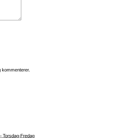
eg kommenterer.
– Torsdag-Fredag