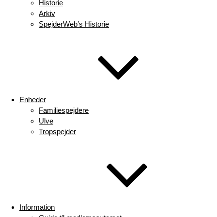
Historie
Arkiv
SpejderWeb’s Historie
Enheder
Familiespejdere
Ulve
Tropspejder
Information