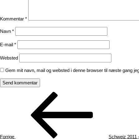
Kommentar
*
Navn
*
E-mail
*
Websted
Gem mit navn, mail og websted i denne browser til næste gang j
Indlægsnavigation
Forrige
indlæg
Forrige
Schweiz 2011 