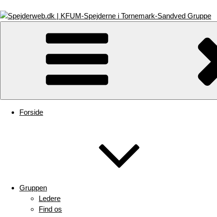
Videre
til
indhold
Spejderweb.dk | KFUM-Spejderne i Tornemark-Sandved Gruppe
Forside
Gruppen
Ledere
Find os