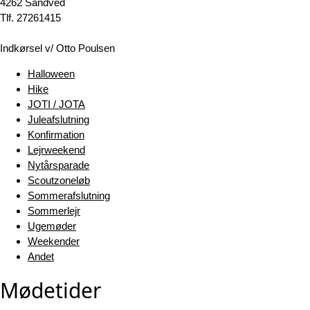
4262 Sandved
Tlf. 27261415
Indkørsel v/ Otto Poulsen
Halloween
Hike
JOTI / JOTA
Juleafslutning
Konfirmation
Lejrweekend
Nytårsparade
Scoutzoneløb
Sommerafslutning
Sommerlejr
Ugemøder
Weekender
Andet
Mødetider