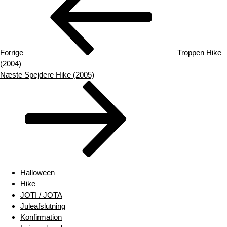
Forrige
Troppen Hike
(2004)
Næste
Næste
Spejdere Hike (2005)
indlæg
Halloween
Hike
JOTI / JOTA
Juleafslutning
Konfirmation