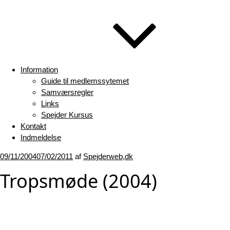
Information
Guide til medlemssytemet
Samværsregler
Links
Spejder Kursus
Kontakt
Indmeldelse
Udgivet
09/11/2004
07/02/2011
af
Spejderweb,dk
den
Tropsmøde (2004)