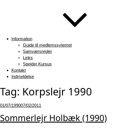
Information
Guide til medlemssytemet
Samværsregler
Links
Spejder Kursus
Kontakt
Indmeldelse
Tag:
Korpslejr 1990
Udgivet
01/07/1990
07/02/2011
den
Sommerlejr Holbæk (1990)