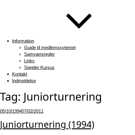
Information
Guide til medlemssytemet
Samværsregler
Links
Spejder Kursus
Kontakt
Indmeldelse
Tag:
Juniorturnering
Udgivet
05/10/1994
07/02/2011
den
Juniorturnering (1994)