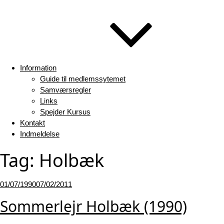
Information
Guide til medlemssytemet
Samværsregler
Links
Spejder Kursus
Kontakt
Indmeldelse
Tag:
Holbæk
Udgivet
01/07/1990
07/02/2011
den
Sommerlejr Holbæk (1990)