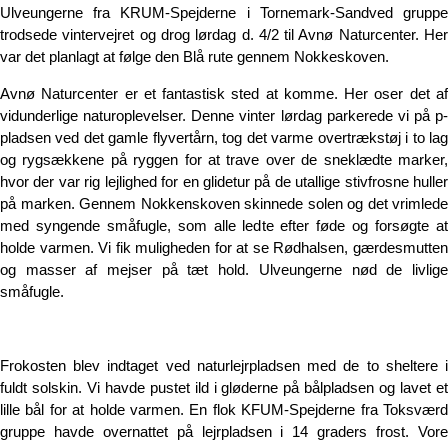
Ulveungerne fra KRUM-Spejderne i Tornemark-Sandved gruppe
trodsede vintervejret og drog lørdag d. 4/2 til Avnø Naturcenter. Her
var det planlagt at følge den Blå rute gennem Nokkeskoven.
Avnø Naturcenter er et fantastisk sted at komme. Her oser det af
vidunderlige naturoplevelser. Denne vinter lørdag parkerede vi på p-
pladsen ved det gamle flyvertårn, tog det varme overtrækstøj i to lag
og rygsækkene på ryggen for at trave over de sneklædte marker,
hvor der var rig lejlighed for en glidetur på de utallige stivfrosne huller
på marken. Gennem Nokkenskoven skinnede solen og det vrimlede
med syngende småfugle, som alle ledte efter føde og forsøgte at
holde varmen. Vi fik muligheden for at se Rødhalsen, gærdesmutten
og masser af mejser på tæt hold. Ulveungerne nød de livlige
småfugle.
Frokosten blev indtaget ved naturlejrpladsen med de to sheltere i
fuldt solskin. Vi havde pustet ild i gløderne på bålpladsen og lavet et
lille bål for at holde varmen. En flok KFUM-Spejderne fra Toksværd
gruppe havde overnattet på lejrpladsen i 14 graders frost. Vore