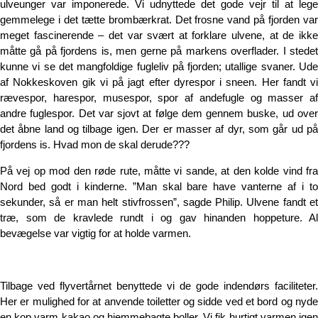
ulveunger var imponerede. Vi udnyttede det gode vejr til at lege
gemmelege i det tætte brombærkrat. Det frosne vand på fjorden var
meget fascinerende – det var svært at forklare ulvene, at de ikke
måtte gå på fjordens is, men gerne på markens overflader. I stedet
kunne vi se det mangfoldige fugleliv på fjorden; utallige svaner. Ude
af Nokkeskoven gik vi på jagt efter dyrespor i sneen. Her fandt vi
rævespor, harespor, musespor, spor af andefugle og masser af
andre fuglespor. Det var sjovt at følge dem gennem buske, ud over
det åbne land og tilbage igen. Der er masser af dyr, som går ud på
fjordens is. Hvad mon de skal derude???
På vej op mod den røde rute, måtte vi sande, at den kolde vind fra
Nord bed godt i kinderne. ”Man skal bare have vanterne af i to
sekunder, så er man helt stivfrossen”, sagde Philip. Ulvene fandt et
træ, som de kravlede rundt i og gav hinanden hoppeture. Al
bevægelse var vigtig for at holde varmen.
Tilbage ved flyvertårnet benyttede vi de gode indendørs faciliteter.
Her er mulighed for at anvende toiletter og sidde ved et bord og nyde
en kop varm kakao og hjemmebagte boller. Vi fik hurtigt varmen igen