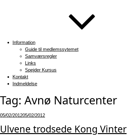
Information
Guide til medlemssytemet
Samværsregler
Links
Spejder Kursus
Kontakt
Indmeldelse
Tag:
Avnø Naturcenter
Udgivet
05/02/2012
05/02/2012
den
Ulvene trodsede Kong Vinter